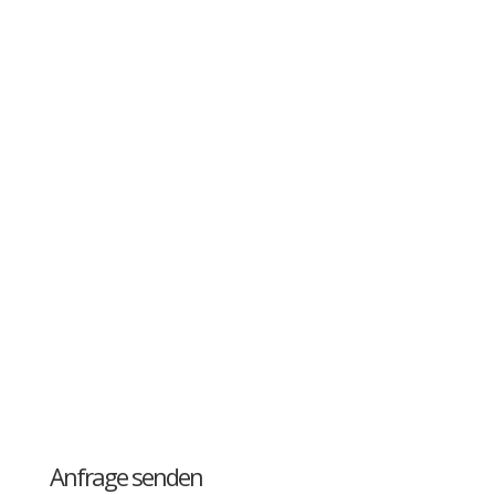
Bällebad Berlin
Kinderschminken Berlin
Glitzer Tattoos Berlin
Schnitzeljagd Berlin
Schatzsuche Berlin
Party Kiste Berlin
Experimente und Basteln
Anfrage senden