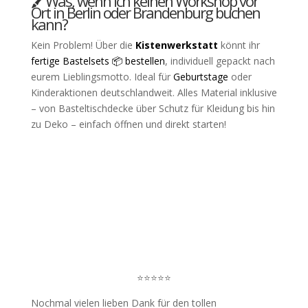
🖍️Was, wenn ich keinen Workshop vor
Ort in Berlin oder Brandenburg buchen
kann?
Kein Problem! Über die
Kistenwerkstatt
könnt ihr
fertige Bastelsets 📦 bestellen
, individuell gepackt nach
eurem Lieblingsmotto. Ideal für
Geburtstage
oder
Kinderaktionen deutschlandweit. Alles Material inklusive
– von Basteltischdecke über Schutz für Kleidung bis hin
zu Deko – einfach öffnen und direkt starten!
Bastelworkshops & Kreativaktionen
Berlin
⭐⭐⭐⭐⭐
Nochmal vielen lieben Dank für den tollen