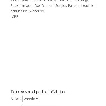
Vielen Dank für die tolle Party…. hat den Kids mega
Spaß gemacht. Das Rundum Sorglos Paket bei euch ist
echt klasse. Weiter so!
-CPB
Bastelworkshops & Kreativaktionen
für Kinder in Berlin
Deine Ansprechpartnerin Sabrina
Anrede