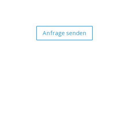
Anfrage senden
Kreativspaß für Kinder – vor
Ort oder deutschlandweit!
Kistenwerkstatt
Bastelworkshop Kinder
Berlin/Brandenburg
Bastelboxen
Kistenwerkstatt
👈🏻