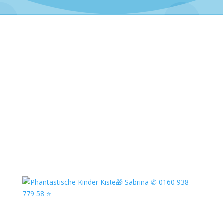
🎨Zu meinen Bastelworkshops & Kreativaktionen
für Kinder in Berlin:
Knetseife selbst herstellen
👉🏻
Schallplattenschüsseln kreativ bemalen
⚫
👉🏻
Schallplatten-Spiegel gestalten
🪞
Herz-Teelichthalter aus Gips gestalten
🤍
Alle Workshops als Bastelbox- deutschlandweit