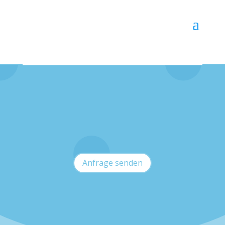
BASTELWORKSHOPS UND
KREATIVAKTIONEN
FÜR KINDER IN BERLIN
Anfrage senden